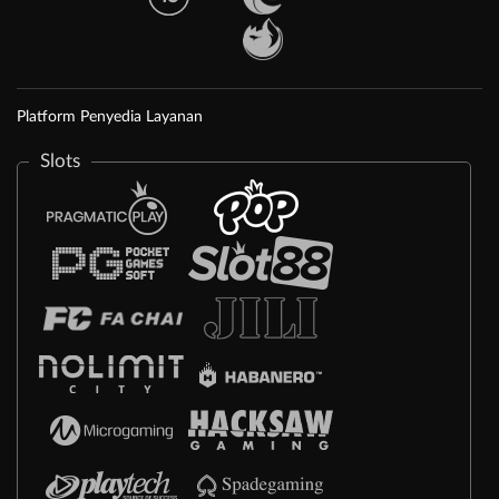
Platform Penyedia Layanan
Slots