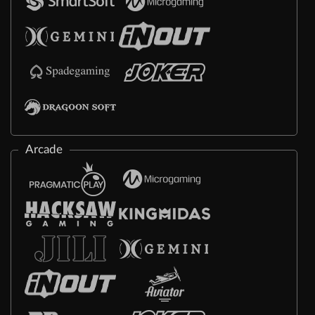
Arcade