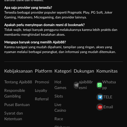
transfer bank dan e-wallet.
Apa saja provider yang tersedia?
Tersedia berbagai provider populer seperti Pragmatic Play, PG Soft, Joker
Gaming, Habanero, Microgaming, dan provider lainnya.
Apakah perlu menyimpan domain resmi di bookmark?
Tidak wajib, tetapi banyak pengguna melakukannya karena lebih praktis dan
membantu menghindari kesalahan akses.
Mengapa banyak orang memilih Ajaib88?
Karena navigasi yang mudah dipahami, tampilan yang ringan, akses yang
nyaman melalui berbagai perangkat, dan informasi yang mudah ditemukan.
Kebijaksanaan
Platform
Kategori
Dukungan
Komunitas
Tentang Ajaib88
Promosi
Hot
ajaib88r
Whatsa
Games
esmi
pp
Responsible
Loyalty
Gambling
Slots
TELE
Referral
Pusat Bantuan
Live
Email
Casino
Syarat dan
Ketentuan
Race