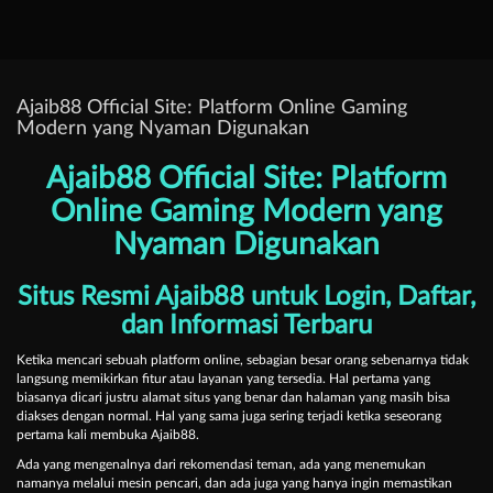
Ajaib88 Official Site: Platform Online Gaming
Modern yang Nyaman Digunakan
Ajaib88 Official Site: Platform
Online Gaming Modern yang
Nyaman Digunakan
Situs Resmi Ajaib88 untuk Login, Daftar,
dan Informasi Terbaru
Ketika mencari sebuah platform online, sebagian besar orang sebenarnya tidak
langsung memikirkan fitur atau layanan yang tersedia. Hal pertama yang
biasanya dicari justru alamat situs yang benar dan halaman yang masih bisa
diakses dengan normal. Hal yang sama juga sering terjadi ketika seseorang
pertama kali membuka Ajaib88.
Ada yang mengenalnya dari rekomendasi teman, ada yang menemukan
namanya melalui mesin pencari, dan ada juga yang hanya ingin memastikan