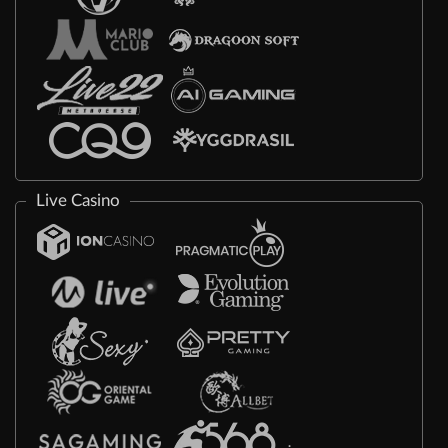
Live Casino