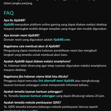
dalam jangka panjang.
FAQ
Apa itu Ajaib88?
Ajaib88
merupakan platform online gaming yang dapat diakses melalui desktop
maupun perangkat mobile dengan tampilan yang ringan dan mudah digunakan.
Apa domain resmi Ajaib88?
Domain resmi yang digunakan adalah
Ajaib88.com
.
Bagaimana cara membuat akun di Ajaib88?
Pengunjung dapat membuka halaman pendaftaran resmi dan mengikuti
langkah yang tersedia untuk membuat akun baru.
Apakah Ajaib88 dapat diakses melalui smartphone?
Ya. Halaman telah dirancang agar tetap nyaman digunakan melalui smartphone
maupun desktop.
Bagaimana jika halaman utama tidak bisa dibuka?
Pengguna dapat mencoba
link alternatif resmi Ajaib88
atau menghubungi
layanan bantuan pelanggan untuk memperoleh informasi terbaru.
Apakah tersedia layanan bantuan pelanggan?
Ya. Tersedia
layanan bantuan pelanggan
yang dapat dihubungi selama 24 jam.
Apakah tersedia metode pembayaran QRIS?
Ya. QRIS tersedia bersama beberapa metode pembayaran lainnya seperti