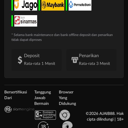
* Selama bank maintenance dan bank offline deposit dan penarikan
tidak dapat diproses
Deposit
Penarikan
Rata-rata 1 Menit
Rata-rata 3 Menit
Bersertifikasi
Tanggung
Browser
Dari
Jawab
Yang
Bermain
Didukung
©2026 AJAIB88. Hak
cipta dilindungi | 18+