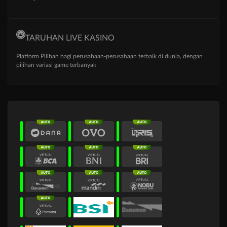
TARUHAN LIVE KASINO
Platform Pilihan bagi perusahaan-perusahaan terbaik di dunia, dengan
pilihan variasi game terbanyak