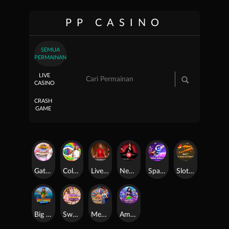
PP CASINO
SEMUA
PERMAINAN
LIVE
CASINO
CRASH
GAME
Gates of Olympus Roulette
Color Game Bonanza
Live Casino Lobby
Nexus Lounge
Spaceman
Slot88 High Flyer
Big Bass Crash
Sweet Bonanza Candyland
Mega Wheel
Amazing Baccarat