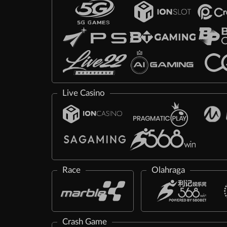
Live Casino
Race
Olahraga
Crash Game