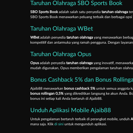
Taruhan Olahraga SBO Sports Book
SBO Sports Book
adalah salah satu penyedia
taruhan olahraga
ter
SBO Sports Book menawarkan peluang terbaik dan berbagai opsi 
Taruhan Olahraga WBet
WBet
adalah penyedia
taruhan olahraga
yang menawarkan berbagai
kompetitif dan antarmuka yang ramah pengguna. Dengan layanan 
Taruhan Olahraga Opus
Opus
adalah penyedia
taruhan olahraga
yang inovatif, menawarka
mudah digunakan, Opus memberikan pengalaman taruhan olahraga y
Bonus Cashback 5% dan Bonus Rolling
Ajaib88 menawarkan
bonus cashback 5%
untuk semua anggota ka
bonus rollingan 0,5%
yang dikreditkan langsung ke akun Anda. 
bonus ini setiap kali Anda bertaruh di Ajaib88.
Unduh Aplikasi Mobile Ajaib88
Untuk pengalaman bertaruh terbaik di perangkat mobile, unduh
A
mana saja. Klik
di sini
untuk mengunduh aplikasi.