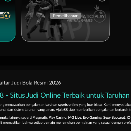
ftar Judi Bola Resmi 2026
8 - Situs Judi Online Terbaik untuk Taruhan
ia yang menawarkan pengalaman
taruhan sports online
yang luar biasa. Kami menyediakan
ional dan sistem taruhan yang aman, Ajaib88 siap memberikan pengalaman bertaruh t
muka lainnya seperti
Pragmatic Play Casino
,
MG Live
,
Evo Gaming
,
Sexy Baccarat
,
IO
aib88 memastikan bahwa setiap pemain menemukan permainan yang sesuai dengan prefe