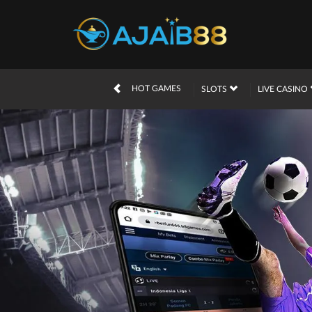
HOT GAMES
SLOTS
LIVE CASINO